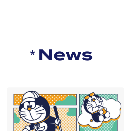
N
e
w
s
N
e
w
s