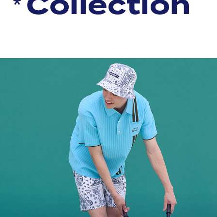
C
o
l
l
e
c
t
i
o
n
C
o
l
l
e
c
t
i
o
n